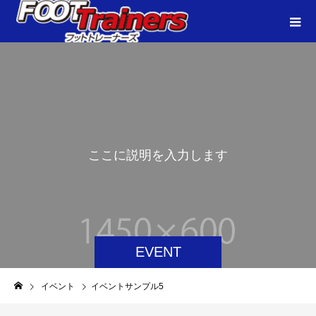
こ
こ
に
説
明
を
入
力
し
ま
す
。
EVENT
イベント
イベントサンプル5